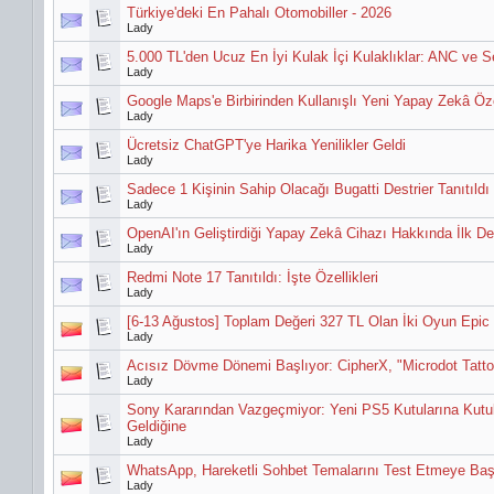
Türkiye'deki En Pahalı Otomobiller - 2026
Lady
5.000 TL'den Ucuz En İyi Kulak İçi Kulaklıklar: ANC ve 
Lady
Google Maps'e Birbirinden Kullanışlı Yeni Yapay Zekâ Özel
Lady
Ücretsiz ChatGPT'ye Harika Yenilikler Geldi
Lady
Sadece 1 Kişinin Sahip Olacağı Bugatti Destrier Tanıtıldı
Lady
OpenAI'ın Geliştirdiği Yapay Zekâ Cihazı Hakkında İlk De
Lady
Redmi Note 17 Tanıtıldı: İşte Özellikleri
Lady
[6-13 Ağustos] Toplam Değeri 327 TL Olan İki Oyun Epic
Lady
Acısız Dövme Dönemi Başlıyor: CipherX, "Microdot Tattoo
Lady
Sony Kararından Vazgeçmiyor: Yeni PS5 Kutularına Kut
Geldiğine
Lady
WhatsApp, Hareketli Sohbet Temalarını Test Etmeye Başla
Lady