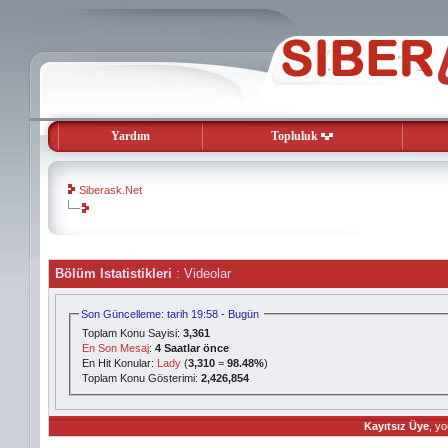
Yardım
Topluluk
Siberask.Net
evooli
Bölüm Istatistikleri
: Videolar
gaziantep
escort
gaziantep
Son Güncelleme: tarih 19:58 - Bugün
escort
Toplam Konu Sayisi:
3,361
En Son Mesaj
:
4 Saatlar önce
En Hit Konular:
Lady
(
3,310
=
98.48%
)
Toplam Konu Gösterimi:
2,426,854
Kayıtsız Üye
, yo