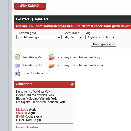
Gösteriliş ayarları
Toplam 3361 adet konudan sayfa basi 1 ile 20 arasi kadar konu gösteriliyor
Sıralama şekli
Sort Order
Yaş
Yeni Mesaj Var
Hit Konuya Yeni Mesaj Yazılmış
Yeni Mesaj Yok
Hit Konuya Yeni Mesaj Yazılmamış
Konu Kapatılmıştır
Yetkileriniz
Konu Acma Yetkiniz
Yok
Cevap Yazma Yetkiniz
Yok
Eklenti Yükleme Yetkiniz
Yok
Mesajınızı Değiştirme Yetkiniz
Yok
BB kodu
Açık
Smileler
Açık
[IMG]
Kodları
Açık
HTML-Kodu
Açık
Forum Kuralları