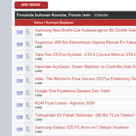
Forumda bulunan Konular, Forum ismi
: Videolar
Konu
/
Konuyu Başlatan
Samsung Now Brief'e Çok Kullanacağınız Bir Özellik Geliy
Lady
Araştırma: 400 Bin Kilometreye Ulaşma İhtimali En Yüks
Lady
Take-Two CEO'su Açıkladı: GTA 6 Çıkınca Mevcut GTA O
Lady
Valve'dan Açıklama: Steam Machine ve Controller Alan Kull
Lady
İddia: The Witcher'in Final Sezonu 2027'ye Ertelenmiş Ola
Lady
Google One Fiyatlarına Devasa Zam Geldi
Lady
KGM Fiyat Listesi - Ağustos 2026
Lady
Türkiye'deki En Pahalı Telefonlar: 190 Bin TL'ye Telefon?
Lady
Samsung Galaxy S25 FE Alınır mı? Detaylı İnceleme
Lady