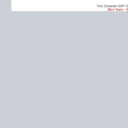
Tüm Zamanlar GMT Ol
Bize Yazin
-
S
 izle