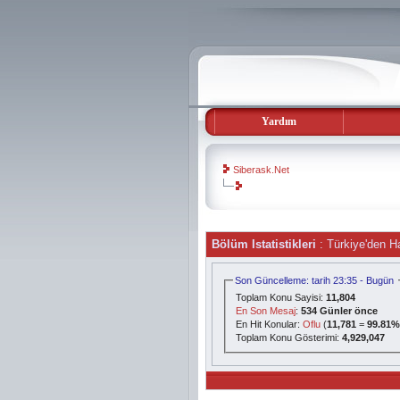
Yardım
Siberask.Net
evooli
Bölüm Istatistikleri
: Türkiye'den H
gaziantep
escort
gaziantep
Son Güncelleme: tarih 23:35 - Bugün
escort
Toplam Konu Sayisi:
11,804
En Son Mesaj
:
534 Günler önce
En Hit Konular:
Oflu
(
11,781
=
99.81
Toplam Konu Gösterimi:
4,929,047