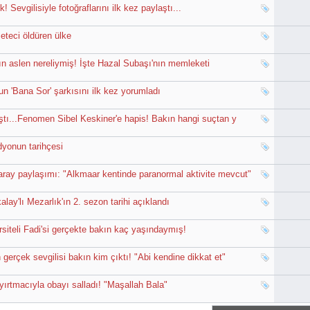
! Sevgilisiyle fotoğraflarını ilk kez paylaştı...
zeteci öldüren ülke
kın aslen nereliymiş! İşte Hazal Subaşı'nın memleketi
n 'Bana Sor' şarkısını ilk kez yorumladı
ıştı...Fenomen Sibel Keskiner'e hapis! Bakın hangi suçtan y
dyonun tarihçesi
ray paylaşımı: "Alkmaar kentinde paranormal aktivite mevcut"
alay'lı Mezarlık'ın 2. sezon tarihi açıklandı
rsiteli Fadi'si gerçekte bakın kaç yaşındaymış!
 gerçek sevgilisi bakın kim çıktı! "Abi kendine dikkat et"
yırtmacıyla obayı salladı! "Maşallah Bala"