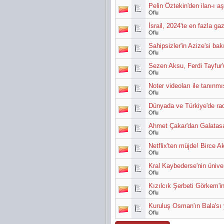
Pelin Öztekin'den ilan-ı aşk
Oflu
İsrail, 2024'te en fazla ga
Oflu
Sahipsizler'in Azize'si ba
Oflu
Sezen Aksu, Ferdi Tayfur'u
Oflu
Noter videoları ile tanınm
Oflu
Dünyada ve Türkiye'de ra
Oflu
Ahmet Çakar'dan Galatasa
Oflu
Netflix'ten müjde! Birce Ak
Oflu
Kral Kaybederse'nin ünive
Oflu
Kızılcık Şerbeti Görkem'in
Oflu
Kuruluş Osman'ın Bala'sı 
Oflu