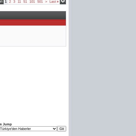
an
1
2
3
11
51
101
501
>
Last
»
m Jump