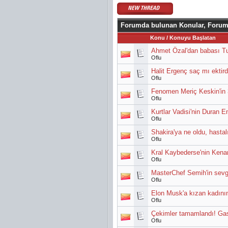
Forumda bulunan Konular, Forum
Konu
/
Konuyu Başlatan
Ahmet Özal'dan babası Tur
Oflu
Halit Ergenç saç mı ektird
Oflu
Fenomen Meriç Keskin'in 3 
Oflu
Kurtlar Vadisi'nin Duran E
Oflu
Shakira'ya ne oldu, hastal
Oflu
Kral Kaybederse'nin Kenan'
Oflu
MasterChef Semih'in sevgi
Oflu
Elon Musk'a kızan kadının 
Oflu
Çekimler tamamlandı! Ga
Oflu