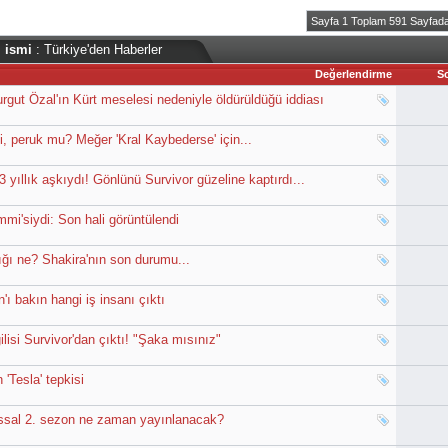
Sayfa 1 Toplam 591 Sayfad
 ismi
: Türkiye'den Haberler
Değerlendirme
S
gut Özal'ın Kürt meselesi nedeniyle öldürüldüğü iddiası
i, peruk mu? Meğer 'Kral Kaybederse' için...
yıllık aşkıydı! Gönlünü Survivor güzeline kaptırdı...
mmi'siydi: Son hali görüntülendi
ığı ne? Shakira'nın son durumu...
ı bakın hangi iş insanı çıktı
lisi Survivor'dan çıktı! "Şaka mısınız"
'Tesla' tepkisi
ssal 2. sezon ne zaman yayınlanacak?