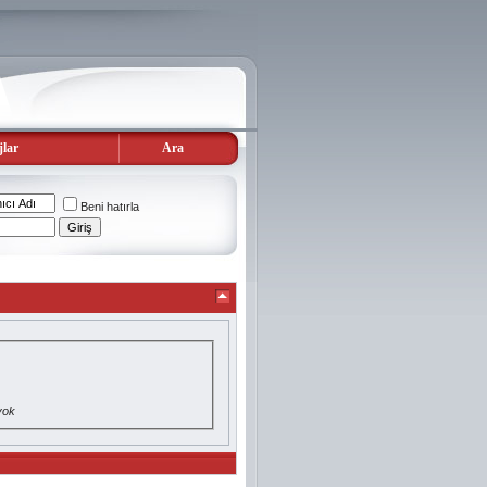
lar
Ara
Beni hatırla
yok