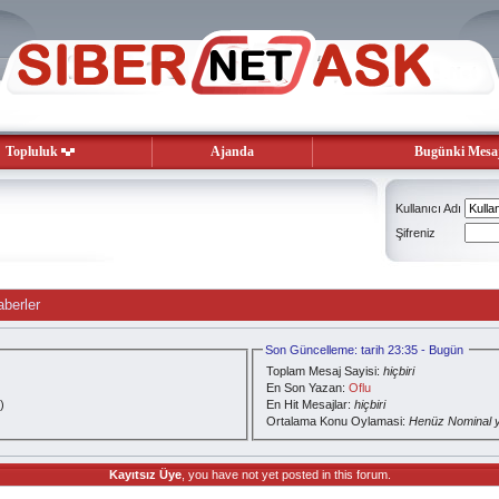
Topluluk
Ajanda
Bugünki Mesaj
Kullanıcı Adı
Şifreniz
aberler
Son Güncelleme: tarih 23:35 - Bugün
Toplam Mesaj Sayisi:
hiçbiri
En Son Yazan:
Oflu
%
)
En Hit Mesajlar:
hiçbiri
Ortalama Konu Oylamasi:
Henüz Nominal 
Kayıtsız Üye
, you have not yet posted in this forum.