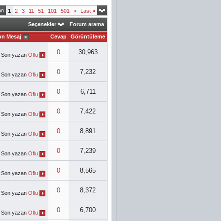
an
1
2
3
11
51
101
501
>
Last
»
Seçenekler
Forum arama
on Mesaj
Cevap
Görüntüleme
0
30,963
Son yazan
Oflu
0
7,232
Son yazan
Oflu
0
6,711
Son yazan
Oflu
0
7,422
Son yazan
Oflu
0
8,891
Son yazan
Oflu
0
7,239
Son yazan
Oflu
0
8,565
Son yazan
Oflu
0
8,372
Son yazan
Oflu
0
6,700
Son yazan
Oflu