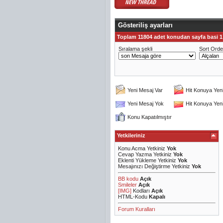
Gösteriliş ayarları
Toplam 11804 adet konudan sayfa basi 1 i
Sıralama şekli
Sort Orde
Yeni Mesaj Var
Hit Konuya Yen
Yeni Mesaj Yok
Hit Konuya Yen
Konu Kapatılmıştır
Yetkileriniz
Konu Acma Yetkiniz
Yok
Cevap Yazma Yetkiniz
Yok
Eklenti Yükleme Yetkiniz
Yok
Mesajınızı Değiştirme Yetkiniz
Yok
BB kodu
Açık
Smileler
Açık
[IMG]
Kodları
Açık
HTML-Kodu
Kapalı
Forum Kuralları