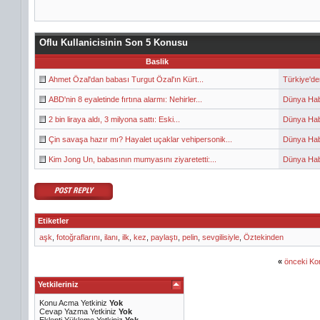
Oflu Kullanicisinin Son 5 Konusu
Baslik
Ahmet Özal'dan babası Turgut Özal'ın Kürt...
Türkiye'de
ABD'nin 8 eyaletinde fırtına alarmı: Nehirler...
Dünya Hab
2 bin liraya aldı, 3 milyona sattı: Eski...
Dünya Hab
Çin savaşa hazır mı? Hayalet uçaklar vehipersonik...
Dünya Hab
Kim Jong Un, babasının mumyasını ziyaretetti:...
Dünya Hab
Etiketler
aşk
,
fotoğraflarını
,
ilanı
,
ilk
,
kez
,
paylaştı
,
pelin
,
sevgilisiyle
,
Öztekinden
«
önceki Ko
Yetkileriniz
Konu Acma Yetkiniz
Yok
Cevap Yazma Yetkiniz
Yok