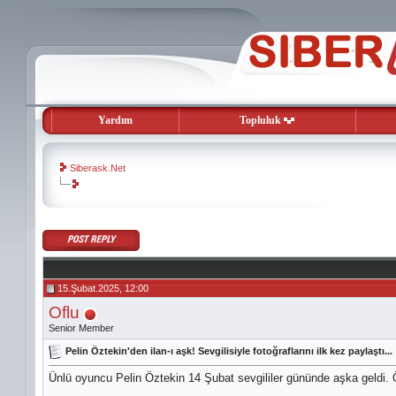
Yardım
Topluluk
Siberask.Net
evooli
gaziantep
escort
gaziantep
escort
15.Şubat.2025, 12:00
Oflu
Senior Member
Pelin Öztekin'den ilan-ı aşk! Sevgilisiyle fotoğraflarını ilk kez paylaştı...
Ünlü oyuncu Pelin Öztekin 14 Şubat sevgililer gününde aşka geldi. Özt