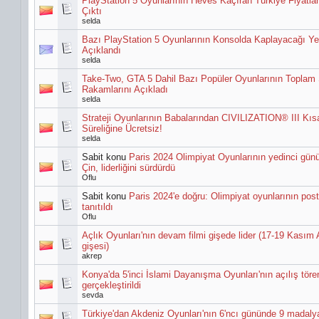
PlayStation 5 Oyunlarının Heves Kaçıran Türkiye Fiyatlar
Çıktı
selda
Bazı PlayStation 5 Oyunlarının Konsolda Kaplayacağı Ye
Açıklandı
selda
Take-Two, GTA 5 Dahil Bazı Popüler Oyunlarının Toplam 
Rakamlarını Açıkladı
selda
Strateji Oyunlarının Babalarından CIVILIZATION® III Kıs
Süreliğine Ücretsiz!
selda
Sabit konu
Paris 2024 Olimpiyat Oyunlarının yedinci gün
Çin, liderliğini sürdürdü
Oflu
Sabit konu
Paris 2024'e doğru: Olimpiyat oyunlarının poste
tanıtıldı
Oflu
Açlık Oyunları'nın devam filmi gişede lider (17-19 Kasım
gişesi)
akrep
Konya'da 5'inci İslami Dayanışma Oyunları'nın açılış töre
gerçekleştirildi
sevda
Türkiye'dan Akdeniz Oyunları'nın 6'ncı gününde 9 madaly