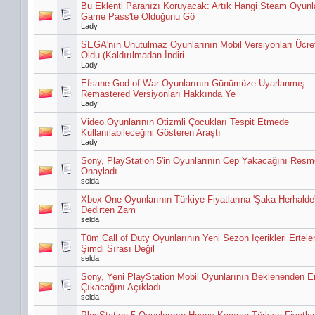
Bu Eklenti Paranızı Koruyacak: Artık Hangi Steam Oyunl
Game Pass'te Olduğunu Gö
Lady
SEGA'nın Unutulmaz Oyunlarının Mobil Versiyonları Ücre
Oldu (Kaldırılmadan İndiri
Lady
Efsane God of War Oyunlarının Günümüze Uyarlanmış
Remastered Versiyonları Hakkında Ye
Lady
Video Oyunlarının Otizmli Çocukları Tespit Etmede
Kullanılabileceğini Gösteren Araştı
Lady
Sony, PlayStation 5'in Oyunlarının Cep Yakacağını Res
Onayladı
selda
Xbox One Oyunlarının Türkiye Fiyatlarına 'Şaka Herhalde
Dedirten Zam
selda
Tüm Call of Duty Oyunlarının Yeni Sezon İçerikleri Ertele
Şimdi Sırası Değil
selda
Sony, Yeni PlayStation Mobil Oyunlarının Beklenenden E
Çıkacağını Açıkladı
selda