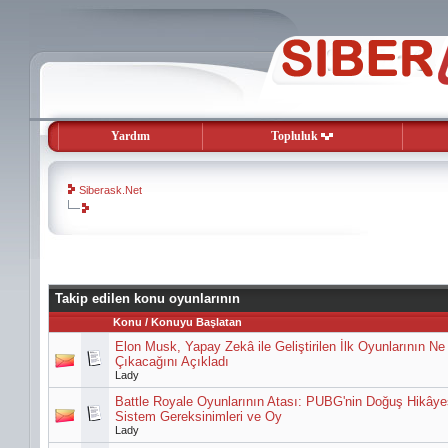
Yardım
Topluluk
Siberask.Net
evooli
gaziantep
escort
Takip edilen konu oyunlarının
gaziantep
Konu / Konuyu Başlatan
escort
Elon Musk, Yapay Zekâ ile Geliştirilen İlk Oyunlarının N
Çıkacağını Açıkladı
Lady
Battle Royale Oyunlarının Atası: PUBG'nin Doğuş Hikâye
Sistem Gereksinimleri ve Oy
Lady