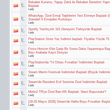
Rekabet Kurumu, Yapay Zekâ ile Rekabet Denetimi Yap
Başladı
Lady
WhatsApp, Özel Emoji Tepkilerini Test Etmeye Başladı (
Standart 6 Emojiden Kurtuluyo
Lady
Spotify Yazlıkçılık 101 Deneyimi Türkiye'de Başladı
Lady
PlayStation Store Yaz İndirimi başladı: Fiyatlar Yüzde 75
Lady
Forza Horizon 6'da Garip Bir Sorun Daha Yaşanmaya Baş
Bazı Arabalar Kayıt Dosyan
Lady
PlayStation'da 'Yıl Ortası Fırsatları' İndirimleri Başladı
Lady
Steam Mermi Festivali İndirimleri Başladı (Büyük İndiriml
Lady
Steam'de Resident Evil Serisine Özel İndirimler Başladı
Lady
Metin2 TR'ye Özel Ban Affı Başladı: Nasıl Başvurulur?
Lady
[18-25 Mayıs 2026] Steam'de Hafta Boyu Fırsatları Başla
Lady