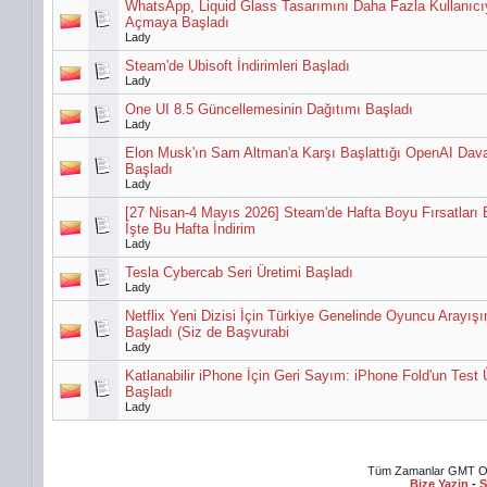
WhatsApp, Liquid Glass Tasarımını Daha Fazla Kullanıcı
Açmaya Başladı
Lady
Steam'de Ubisoft İndirimleri Başladı
Lady
One UI 8.5 Güncellemesinin Dağıtımı Başladı
Lady
Elon Musk'ın Sam Altman'a Karşı Başlattığı OpenAI Dav
Başladı
Lady
[27 Nisan-4 Mayıs 2026] Steam'de Hafta Boyu Fırsatları 
İşte Bu Hafta İndirim
Lady
Tesla Cybercab Seri Üretimi Başladı
Lady
Netflix Yeni Dizisi İçin Türkiye Genelinde Oyuncu Arayışı
Başladı (Siz de Başvurabi
Lady
Katlanabilir iPhone İçin Geri Sayım: iPhone Fold'un Test 
Başladı
Lady
Tüm Zamanlar GMT Ol
Bize Yazin
-
S