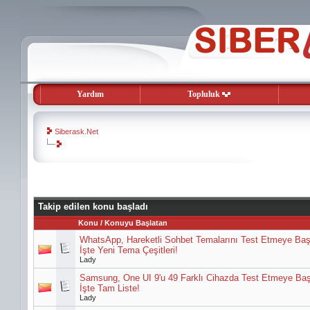
Yardım
Topluluk
Siberask.Net
evooli
gaziantep
escort
Takip edilen konu başladı
gaziantep
Konu / Konuyu Başlatan
escort
WhatsApp, Hareketli Sohbet Temalarını Test Etmeye Baş
İşte Yeni Tema Çeşitleri!
Lady
Samsung, One UI 9'u 49 Farklı Cihazda Test Etmeye Baş
İşte Tam Liste!
Lady