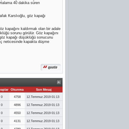
ortalama 40 dakika süren
 Şafak Karslıoğlu, göz kapağı
z kapağını kaldırmak olan bir adale
üklüğü sorunu görülür. Göz kapağını
n göz kapağı düşüklüğü sonucunu
felç neticesinde kapakta düşme
vaplar
Okunma
Son Mesaj
0
4758
12.Temmuz.2019
01:13
0
4896
12.Temmuz.2019
01:13
0
4550
12.Temmuz.2019
01:13
0
4131
12.Temmuz.2019
01:13