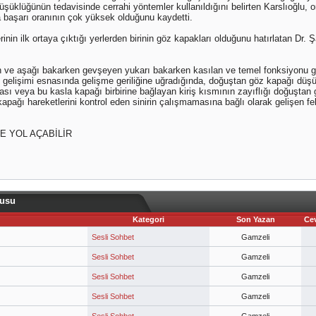
üşüklüğünün tedavisinde cerrahi yöntemler kullanıldığını belirten Karslıoğlu, 
a başarı oranının çok yüksek olduğunu kaydetti.
erinin ilk ortaya çıktığı yerlerden birinin göz kapakları olduğunu hatırlatan Dr.
 ve aşağı bakarken gevşeyen yukarı bakarken kasılan ve temel fonksiyonu gö
 gelişimi esnasında gelişme geriliğine uğradığında, doğuştan göz kapağı düş
sı veya bu kasla kapağı birbirine bağlayan kiriş kısmının zayıflığı doğuşta
 kapağı hareketlerini kontrol eden sinirin çalışmamasına bağlı olarak gelişen 
E YOL AÇABİLİR
nusu
Kategori
Son Yazan
Ce
Sesli Sohbet
Gamzeli
Sesli Sohbet
Gamzeli
Sesli Sohbet
Gamzeli
Sesli Sohbet
Gamzeli