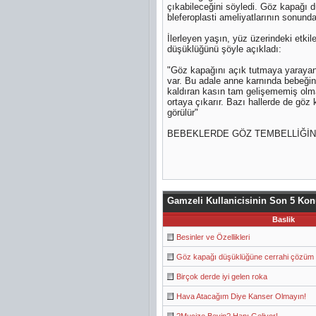
çıkabileceğini söyledi. Göz kapağı d
bleferoplasti ameliyatlarının sonund
İlerleyen yaşın, yüz üzerindeki etkil
düşüklüğünü şöyle açıkladı:
"Göz kapağını açık tutmaya yarayan
var. Bu adale anne karnında bebeğin
kaldıran kasın tam gelişememiş olma
ortaya çıkarır. Bazı hallerde de göz
görülür"
BEBEKLERDE GÖZ TEMBELLİĞİN
Gamzeli Kullanicisinin Son 5 Ko
Baslik
Besinler ve Özellikleri
Göz kapağı düşüklüğüne cerrahi çözüm
Birçok derde iyi gelen roka
Hava Atacağım Diye Kanser Olmayın!