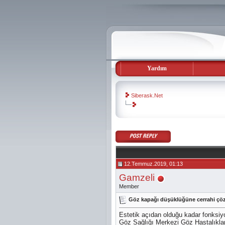
Yardım
Siberask.Net
evooli
gaziantep
escort
gaziantep
escort
12.Temmuz.2019, 01:13
Gamzeli
Member
Göz kapağı düşüklüğüne cerrahi ç
Estetik açıdan olduğu kadar fonksi
Göz Sağlığı Merkezi Göz Hastalıklar