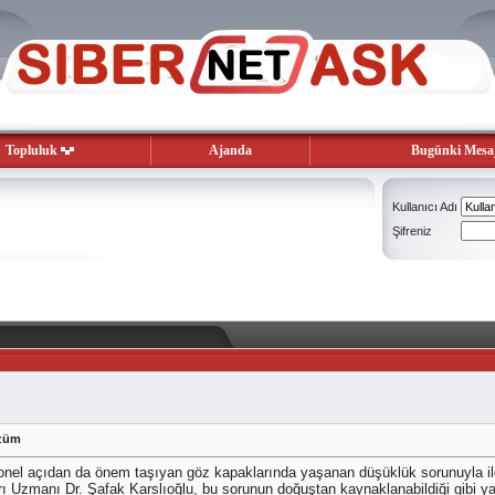
Topluluk
Ajanda
Bugünki Mesaj
Kullanıcı Adı
Şifreniz
özüm
yonel açıdan da önem taşıyan göz kapaklarında yaşanan düşüklük sorunuyla il
ı Uzmanı Dr. Şafak Karslıoğlu, bu sorunun doğuştan kaynaklanabildiği gibi yaş