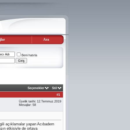
lar
Ara
Beni hatırla
Seçenekler
Stil
#
1
Üyelik tarihi: 12.Temmuz.2019
Mesajlar: 58
gili açıklamalar yapan Acıbadem
ın etkisiyle de ortaya