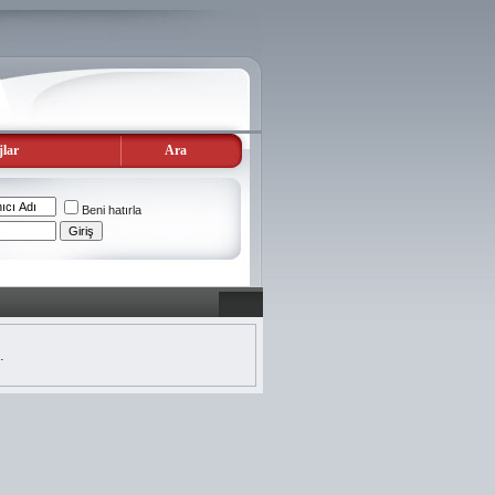
lar
Ara
Beni hatırla
.