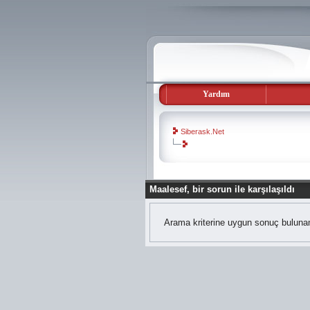
Yardım
Siberask.Net
Maalesef, bir sorun ile karşılaşıldı
Arama kriterine uygun sonuç bulunam