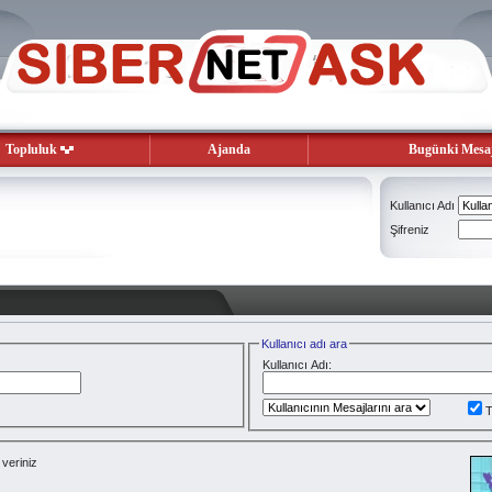
Topluluk
Ajanda
Bugünki Mesaj
Kullanıcı Adı
Şifreniz
Kullanıcı adı ara
Kullanıcı Adı:
T
veriniz