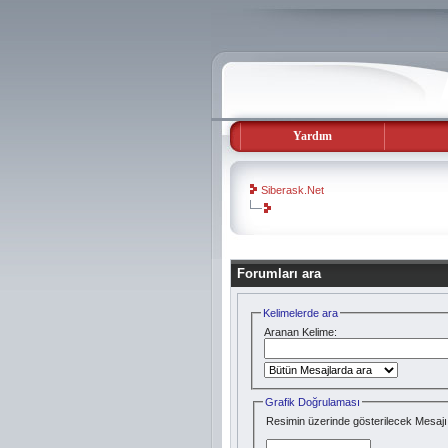
Yardım
Siberask.Net
evooli
Forumları ara
gaziantep
escort
gaziantep
Kelimelerde ara
escort
Aranan Kelime:
Grafik Doğrulaması
Resimin üzerinde gösterilecek Mesajı 