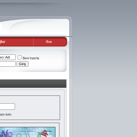
lar
Ara
Beni hatırla
am isim