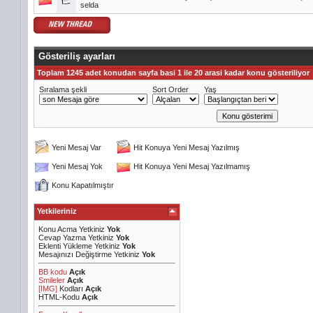
selda
Gösteriliş ayarları
Toplam 1245 adet konudan sayfa basi 1 ile 20 arasi kadar konu gösteriliyor
Sıralama şekli
Sort Order
Yaş
Yeni Mesaj Var
Hit Konuya Yeni Mesaj Yazılmış
Yeni Mesaj Yok
Hit Konuya Yeni Mesaj Yazılmamış
Konu Kapatılmıştır
Yetkileriniz
Konu Acma Yetkiniz
Yok
Cevap Yazma Yetkiniz
Yok
Eklenti Yükleme Yetkiniz
Yok
Mesajınızı Değiştirme Yetkiniz
Yok
BB kodu
Açık
Smileler
Açık
[IMG]
Kodları
Açık
HTML-Kodu
Açık