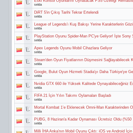
Eski Konsol Oyunlarını Oynatacak PS5 Özelliği 'Remaste
selda
DiRT 5'in Çıkış Tarihi Tekrar Ertelendi
selda
League of Legends'ı Kuş Bakışı Yerine Karakterlerin Gö
selda
PlayStation Oyunu Spider-Man PC'ye Geliyor! İşte Sony
selda
Apex Legends Oyunu Mobil Cihazlara Geliyor
selda
Steam'den Oyun Fiyatlarının Düşmesini Sağlayabilecek Ka
selda
Google, Bulut Oyun Hizmeti Stadia'yı Daha Türkiye'ye G
selda
Nvidia GTX 660 ile Yüksek Kalitede Oynayabileceğiniz En
selda
FIFA 21 İçin Yılın Takımı Oylamaları Başladı
selda
Mortal Kombat 1’e Eklenecek Omni-Man Karakterinden O
selda
PUBG, 8 Haziran'a Kadar Oynaması Ücretsiz Oldu (%50 İ
selda
Milli İHA Anka'nın Mobil Oyunu Çıktı: iOS ve Android İçin 