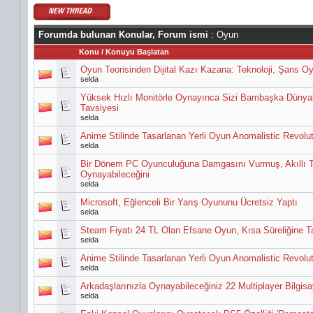
Forumda bulunan Konular, Forum ismi
: Oyun
Konu
/
Konuyu Başlatan
Oyun Teorisinden Dijital Kazı Kazana: Teknoloji, Şans Oyu
selda
Yüksek Hızlı Monitörle Oynayınca Sizi Bambaşka Dünya
Tavsiyesi
selda
Anime Stilinde Tasarlanan Yerli Oyun Anomalistic Revoluti
selda
Bir Dönem PC Oyunculuğuna Damgasını Vurmuş, Akıllı Te
Oynayabileceğini
selda
Microsoft, Eğlenceli Bir Yarış Oyununu Ücretsiz Yaptı
selda
Steam Fiyatı 24 TL Olan Efsane Oyun, Kısa Süreliğine 
selda
Anime Stilinde Tasarlanan Yerli Oyun Anomalistic Revoluti
selda
Arkadaşlarınızla Oynayabileceğiniz 22 Multiplayer Bilgis
selda