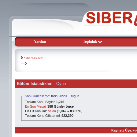
Yardım
Topluluk
Siberask.Net
evooli
Bölüm Istatistikleri
: Oyun
gaziantep
escort
gaziantep
Son Güncelleme: tarih 20:20 - Bugün
escort
Toplam Konu Sayisi:
1,245
En Son Mesaj
:
388 Günler önce
En Hit Konular:
selda
(
1,042
=
83.69%
)
Toplam Konu Gösterimi:
922,390
Kayıtsız Üye
, yo