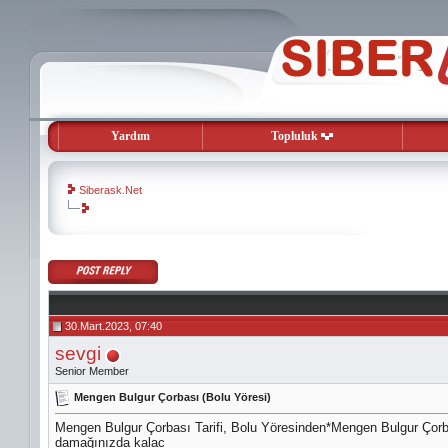
Yardım
Topluluk
Siberask.Net
evooli
gaziantep
escort
gaziantep
escort
30.Mart.2023, 07:40
sevgi
Senior Member
Mengen Bulgur Çorbası (Bolu Yöresi)
Mengen Bulgur Çorbası Tarifi, Bolu Yöresinden*Mengen Bulgur Çorbası
damağınızda kalac