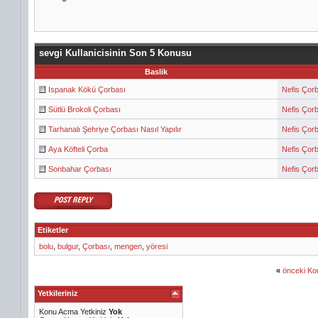
sevgi Kullanicisinin Son 5 Konusu
Baslik
Ispanak Kökü Çorbası
Nefis Çorb
Sütlü Brokoli Çorbası
Nefis Çorb
Tarhanalı Şehriye Çorbası Nasıl Yapılır
Nefis Çorb
Aya Köfteli Çorba
Nefis Çorb
Sonbahar Çorbası
Nefis Çorb
Etiketler
bolu
,
bulgur
,
Çorbası
,
mengen
,
yöresi
«
önceki Ko
Yetkileriniz
Konu Acma Yetkiniz
Yok