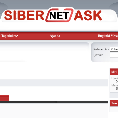
Topluluk
Ajanda
Bugünki Mesaj
Kullanıcı Adı
Şifreniz
Mini 
Üyeli
0
Mesaj
2
r
Son 