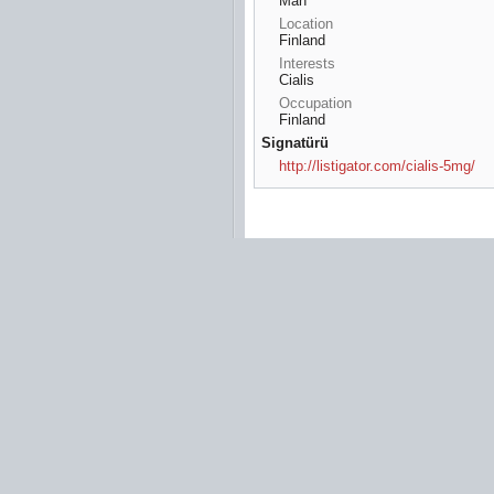
Man
Location
Finland
Interests
Cialis
Occupation
Finland
Signatürü
http://listigator.com/cialis-5mg/
ı dizi izle