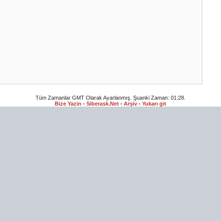
Tüm Zamanlar GMT Olarak Ayarlanmış. Şuanki Zaman:
01:28
.
Bize Yazin
-
Siberask.Net
-
Arşiv
-
Yukarı git