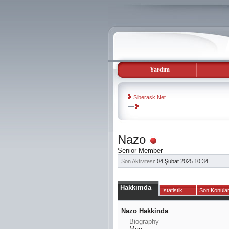
Yardım
Siberask.Net
evooli
Nazo
gaziantep
Senior Member
escort
gaziantep
Son Aktivitesi:
04.Şubat.2025
10:34
escort
Hakkımda
İstatistik
Son Konula
Nazo Hakkinda
Biography