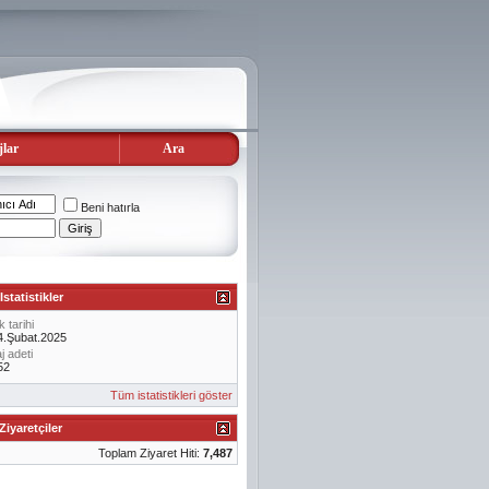
lar
Ara
Beni hatırla
Istatistikler
k tarihi
4.Şubat.2025
 adeti
52
Tüm istatistikleri göster
Ziyaretçiler
Toplam Ziyaret Hiti:
7,487