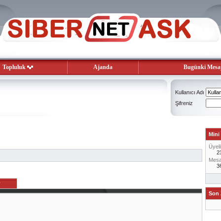
Topluluk
Ajanda
Bugünki Mesaj
Kullanıcı Adı
Şifreniz
Mini 
Üyeli
2
Mesaj
3
r
Son 