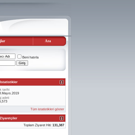
lar
Ara
Beni hatırla
Istatistikler
k tarihi
3.Mayıs.2019
 adeti
6,573
Tüm istatistikleri göster
Ziyaretçiler
Toplam Ziyaret Hiti:
131,387