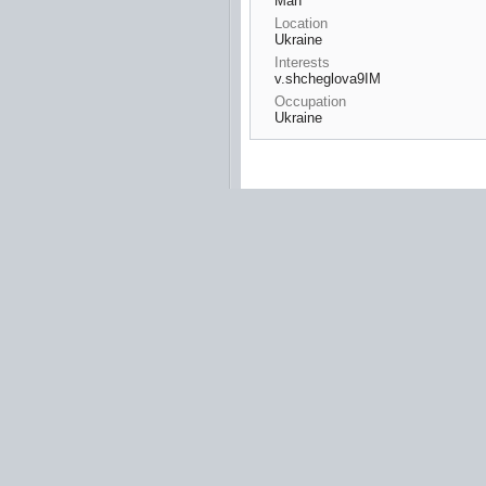
Man
Location
Ukraine
Interests
v.shcheglova9IM
Occupation
Ukraine
 dizi izle