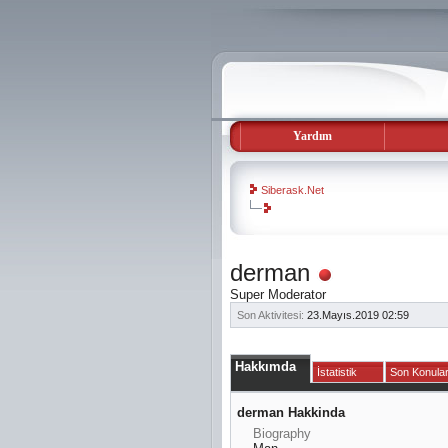
Yardım
Siberask.Net
evooli
derman
gaziantep
Super Moderator
escort
gaziantep
Son Aktivitesi:
23.Mayıs.2019
02:59
escort
Hakkımda
İstatistik
Son Konula
derman Hakkinda
Biography