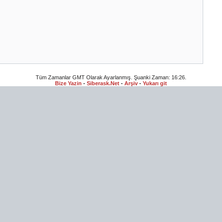
Tüm Zamanlar GMT Olarak Ayarlanmış. Şuanki Zaman:
16:26
.
Bize Yazin
-
Siberask.Net
-
Arşiv
-
Yukarı git