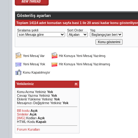
Gösteriliş ayarları
Toplam 14114 adet konudan sayfa basi 1 ile 20 arasi kadar konu gösteriliyor
Sıralama şekli
Sort Order
Yaş
Yeni Mesaj Var
Hit Konuya Yeni Mesaj Yazılmış
Yeni Mesaj Yok
Hit Konuya Yeni Mesaj Yazılmamış
Konu Kapatılmıştır
Yetkileriniz
Konu Acma Yetkiniz
Yok
Cevap Yazma Yetkiniz
Yok
Eklenti Yükleme Yetkiniz
Yok
Mesajınızı Değiştirme Yetkiniz
Yok
BB kodu
Açık
Smileler
Açık
[IMG]
Kodları
Açık
HTML-Kodu
Kapalı
Forum Kuralları