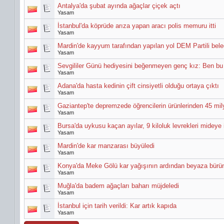
Antalya'da şubat ayında ağaçlar çiçek açtı
Yasam
İstanbul'da köprüde arıza yapan aracı polis memuru itti
Yasam
Mardin'de kayyum tarafından yapılan yol DEM Partili bele
Yasam
Sevgililer Günü hediyesini beğenmeyen genç kız: Ben b
Yasam
Adana'da hasta kedinin çift cinsiyetli olduğu ortaya çıktı
Yasam
Gaziantep'te depremzede öğrencilerin ürünlerinden 45 mily
Yasam
Bursa'da uykusu kaçan ayılar, 9 kiloluk levrekleri mideye i
Yasam
Mardin'de kar manzarası büyüledi
Yasam
Konya'da Meke Gölü kar yağışının ardından beyaza bürü
Yasam
Muğla'da badem ağaçları baharı müjdeledi
Yasam
İstanbul için tarih verildi: Kar artık kapıda
Yasam