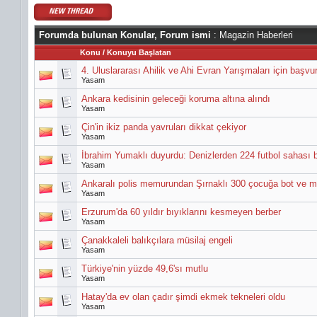
Forumda bulunan Konular, Forum ismi
: Magazin Haberleri
Konu
/
Konuyu Başlatan
4. Uluslararası Ahilik ve Ahi Evran Yarışmaları için başvu
Yasam
Ankara kedisinin geleceği koruma altına alındı
Yasam
Çin'in ikiz panda yavruları dikkat çekiyor
Yasam
İbrahim Yumaklı duyurdu: Denizlerden 224 futbol sahası 
Yasam
Ankaralı polis memurundan Şırnaklı 300 çocuğa bot ve m
Yasam
Erzurum'da 60 yıldır bıyıklarını kesmeyen berber
Yasam
Çanakkaleli balıkçılara müsilaj engeli
Yasam
Türkiye'nin yüzde 49,6'sı mutlu
Yasam
Hatay'da ev olan çadır şimdi ekmek tekneleri oldu
Yasam