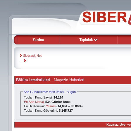
Yardım
Topluluk
Siberask.Net
evooli
Bölüm Istatistikleri
: Magazin Haberleri
gaziantep
escort
gaziantep
Son Güncelleme: tarih 08:04 - Bugün
escort
Toplam Konu Sayisi:
14,114
En Son Mesaj
:
534 Günler önce
En Hit Konular:
Yasam
(
14,094
=
99.86%
)
Toplam Konu Gösterimi:
5,145,727
Kayıtsız Üye
, yo