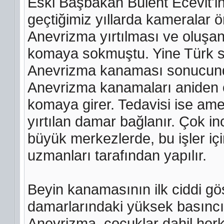
Eski Başbakan Bülent Ecevit'i
geçtiğimiz yıllarda kameralar 
Anevrizma yırtılması ve oluşa
komaya sokmuştu. Yine Türk si
Anevrizma kanaması sonucunda
Anevrizma kanamaları aniden 
komaya girer. Tedavisi ise amel
yırtılan damar bağlanır. Çok i
büyük merkezlerde, bu işler içi
uzmanları tarafından yapılır.
Beyin kanamasının ilk ciddi gös
damarlarındaki yüksek basıncı
Anevrizma, çocuklar dahil herke