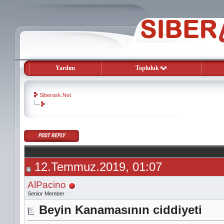
Yardım
Topluluk
Siberask.Net
evooli
gaziantep
escort
gaziantep
escort
12.Temmuz.2019, 01:07
AlPacino
Senior Member
Beyin Kanamasının ciddiyeti