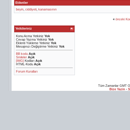
Etiketler
beyin
,
ciddiyeti
,
kanamasının
«
önceki Ko
Yetkileriniz
Konu Acma Yetkiniz
Yok
Cevap Yazma Yetkiniz
Yok
Eklenti Yükleme Yetkiniz
Yok
Mesajınızı Değiştirme Yetkiniz
Yok
BB kodu
Açık
Smileler
Açık
[IMG]
Kodları
Açık
HTML-Kodu
Açık
Forum Kuralları
Tüm Zamanlar GMT Ol
Bize Yazin
-
S
m izle
Sex Hikayeleri
Online Dizi izle
Yeşilçam Filmleri
Erotik Filmler
Yabancı 