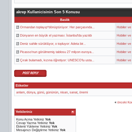
akrep Kullanicisinin Son 5 Konusu
Baslik
Ormandan toplayıp*dönüştürüyor: Her parçasında...
Hobiler ve
Dünyanın en büyük el yazması: İstanbul'da yazıldı
Hobiler ve
Deniz sahile sürüklüyor, o topluyor: Adeta bir...
Hobiler ve
Picasso'nun görülmemiş tablosu 27 milyon euroya...
Hobiler ve
Çırak bulamadı, kızına öğretiyor: UNESCO'lu usta...
Hobiler ve
Etiketler
anlam
,
dünya
,
günü
,
gününün
,
nisan
,
sanat
,
önemi
«
önceki Ko
Yetkileriniz
Konu Acma Yetkiniz
Yok
Cevap Yazma Yetkiniz
Yok
Eklenti Yükleme Yetkiniz
Yok
Mesajınızı Değiştirme Yetkiniz
Yok