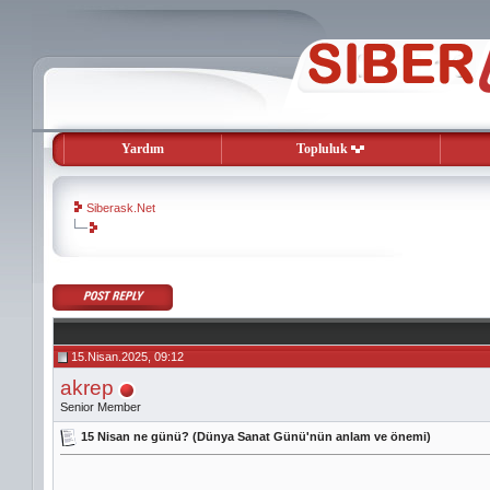
Yardım
Topluluk
Siberask.Net
evooli
gaziantep
escort
gaziantep
escort
15.Nisan.2025, 09:12
akrep
Senior Member
15 Nisan ne günü? (Dünya Sanat Günü'nün anlam ve önemi)