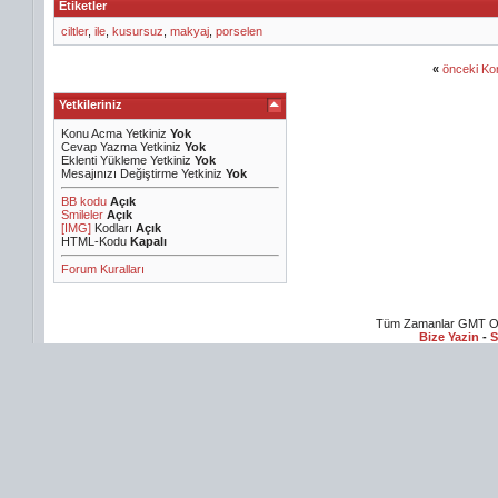
Etiketler
ciltler
,
ile
,
kusursuz
,
makyaj
,
porselen
«
önceki Ko
Yetkileriniz
Konu Acma Yetkiniz
Yok
Cevap Yazma Yetkiniz
Yok
Eklenti Yükleme Yetkiniz
Yok
Mesajınızı Değiştirme Yetkiniz
Yok
BB kodu
Açık
Smileler
Açık
[IMG]
Kodları
Açık
HTML-Kodu
Kapalı
Forum Kuralları
Tüm Zamanlar GMT Ol
Bize Yazin
-
S
zle