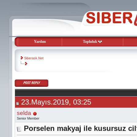
Yardım
Topluluk
Siberask.Net
evooli
gaziantep
escort
gaziantep
escort
23.Mayıs.2019, 03:25
selda
Senior Member
Porselen makyaj ile kusursuz cil