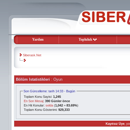
Yardım
Topluluk
Siberask.Net
evooli
Bölüm Istatistikleri
: Oyun
gaziantep
escort
gaziantep
Son Güncelleme: tarih 14:33 - Bugün
escort
Toplam Konu Sayisi:
1,245
En Son Mesaj
:
390 Günler önce
En Hit Konular:
selda
(
1,042
=
83.69%
)
Toplam Konu Gösterimi:
929,333
Kayıtsız Üye
, yo