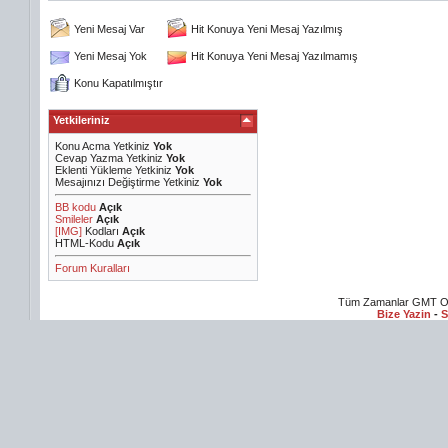
Yeni Mesaj Var
Hit Konuya Yeni Mesaj Yazılmış
Yeni Mesaj Yok
Hit Konuya Yeni Mesaj Yazılmamış
Konu Kapatılmıştır
Yetkileriniz
Konu Acma Yetkiniz
Yok
Cevap Yazma Yetkiniz
Yok
Eklenti Yükleme Yetkiniz
Yok
Mesajınızı Değiştirme Yetkiniz
Yok
BB kodu
Açık
Smileler
Açık
[IMG]
Kodları
Açık
HTML-Kodu
Açık
Forum Kuralları
Tüm Zamanlar GMT Ol
Bize Yazin
-
S
i izle