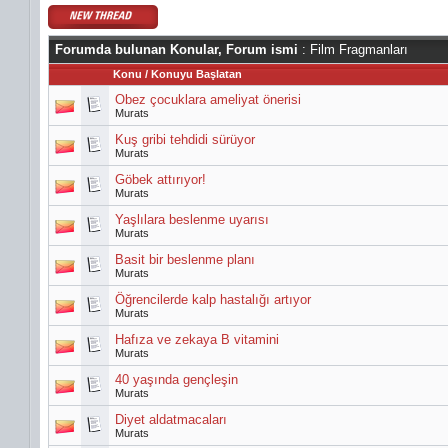
Forumda bulunan Konular, Forum ismi
: Film Fragmanları
Konu
/
Konuyu Başlatan
Obez çocuklara ameliyat önerisi
Murats
Kuş gribi tehdidi sürüyor
Murats
Göbek attırıyor!
Murats
Yaşlılara beslenme uyarısı
Murats
Basit bir beslenme planı
Murats
Öğrencilerde kalp hastalığı artıyor
Murats
Hafıza ve zekaya B vitamini
Murats
40 yaşında gençleşin
Murats
Diyet aldatmacaları
Murats