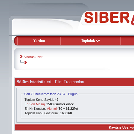
Yardım
Topluluk
Siberask.Net
evooli
Bölüm Istatistikleri
: Film Fragmanları
gaziantep
escort
gaziantep
Son Güncelleme: tarih 23:54 - Bugün
escort
Toplam Konu Sayisi:
49
En Son Mesaj
:
2583 Günler önce
En Hit Konular:
Alemci
(
30
=
61.22%
)
Toplam Konu Gösterimi:
163,260
Kayıtsız Üye
, yo