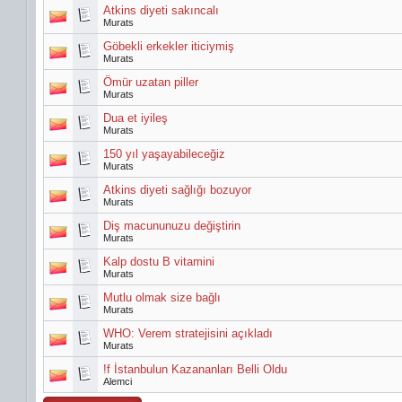
Atkins diyeti sakıncalı
Murats
Göbekli erkekler iticiymiş
Murats
Ömür uzatan piller
Murats
Dua et iyileş
Murats
150 yıl yaşayabileceğiz
Murats
Atkins diyeti sağlığı bozuyor
Murats
Diş macununuzu değiştirin
Murats
Kalp dostu B vitamini
Murats
Mutlu olmak size bağlı
Murats
WHO: Verem stratejisini açıkladı
Murats
!f İstanbulun Kazananları Belli Oldu
Alemci