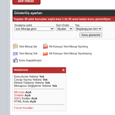
Gösteriliş ayarları
Toplam 49 adet konudan sayfa basi 1 ile 20 arasi kadar konu gösteriliyor
Sıralama şekli
Sort Order
Yaş
Yeni Mesaj Var
Hit Konuya Yeni Mesaj Yazılmış
Yeni Mesaj Yok
Hit Konuya Yeni Mesaj Yazılmamış
Konu Kapatılmıştır
Yetkileriniz
Konu Acma Yetkiniz
Yok
Cevap Yazma Yetkiniz
Yok
Eklenti Yükleme Yetkiniz
Yok
Mesajınızı Değiştirme Yetkiniz
Yok
BB kodu
Açık
Smileler
Açık
[IMG]
Kodları
Açık
HTML-Kodu
Açık
Forum Kuralları