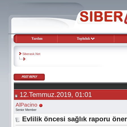
Yardım
Topluluk
Siberask.Net
evooli
gaziantep
escort
gaziantep
escort
12.Temmuz.2019, 01:01
AlPacino
Senior Member
Evlilik öncesi sağlık raporu öne