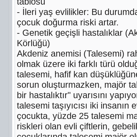
tablosu
- İleri yaş evlilikler: Bu durum
çocuk doğurma riski artar.
- Genetik geçişli hastalıklar (
Körlüğü)
Akdeniz anemisi (Talesemi) rah
olmak üzere iki farklı türü old
talesemi, hafif kan düşüklüğüne
sorun oluşturmazken, majör ta
bir hastalıktır" uyarısını yapı
talesemi taşıyıcısı iki insan
çocukta, yüzde 25 talesemi maj
riskleri olan evli çiftlerin, geb
çocuklarında talesemi majör ol