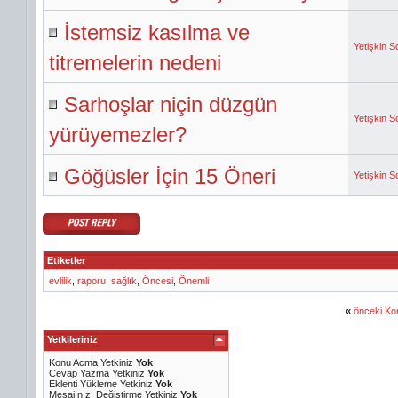
İstemsiz kasılma ve
Yetişkin S
titremelerin nedeni
Sarhoşlar niçin düzgün
Yetişkin S
yürüyemezler?
Göğüsler İçin 15 Öneri
Yetişkin S
Etiketler
evlilik
,
raporu
,
sağlık
,
Öncesi
,
Önemli
«
önceki Ko
Yetkileriniz
Konu Acma Yetkiniz
Yok
Cevap Yazma Yetkiniz
Yok
Eklenti Yükleme Yetkiniz
Yok
Mesajınızı Değiştirme Yetkiniz
Yok