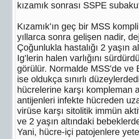
kızamık sonrası SSPE subakut
Kızamık'ın geç bir MSS kompli
yıllarca sonra gelişen nadir, dej
Çoğunlukla hastalığı 2 yaşın a
Ig'lerin halen varlığını sürdürd
görülür. Normalde MSS'de ve 
ise oldukça sınırlı düzeylerdedi
hücrelerine karşı kompleman a
antijenleri infekte hücreden uza
virüse karşı sitolitik immün akt
ve 2 yaşın altındaki bebekler
Yani, hücre-içi patojenlere yet