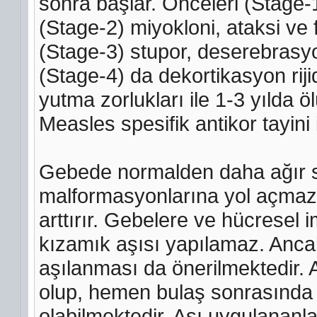
sonra başlar. Önceleri (Stage-
(Stage-2) miyokloni, ataksi ve f
(Stage-3) stupor, deserebrasyo
(Stage-4) da dekortikasyon rij
yutma zorlukları ile 1-3 yılda
Measles spesifik antikor tayini i
Gebede normalden daha ağır s
malformasyonlarına yol açmaz.
arttırır. Gebelere ve hücresel i
kızamık aşısı yapılamaz. Anca
aşılanması da önerilmektedir.
olup, hemen bulaş sonrasında 
olabilmektedir. Aşı uygulananla