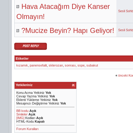
Hava Atacağım Diye Kanser
Sesli Sohb
Olmayın!
?Mucize Beyin? Hapı Geliyor!
Sesli Sohb
Etiketler
kızamık
,
panensefalit
,
sklerozan
,
sonrası
,
sspe
,
subakut
«
önceki Ko
Yetkileriniz
Konu Acma Yetkiniz
Yok
Cevap Yazma Yetkiniz
Yok
Eklenti Yükleme Yetkiniz
Yok
Mesajınızı Değiştirme Yetkiniz
Yok
BB kodu
Açık
Smileler
Açık
[IMG]
Kodları
Açık
HTML-Kodu
Kapalı
Forum Kuralları