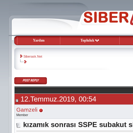
Yardım
Topluluk
Siberask.Net
evooli
gaziantep
escort
gaziantep
escort
12.Temmuz.2019, 00:54
Gamzeli
Member
kızamık sonrası SSPE subakut s