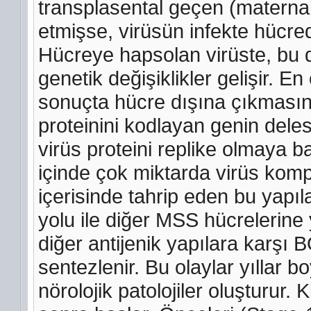
transplasental geçen (maternal)
etmişse, virüsün infekte hücr
Hücreye hapsolan virüste, bu
genetik değişiklikler gelişir. E
sonuçta hücre dışına çıkmasın
proteinini kodlayan genin dele
virüs proteini replike olmaya b
içinde çok miktarda virüs komp
içerisinde tahrip eden bu yapı
yolu ile diğer MSS hücrelerine 
diğer antijenik yapılara karşı
sentezlenir. Bu olaylar yıllar b
nörolojik patolojiler oluşturur. K