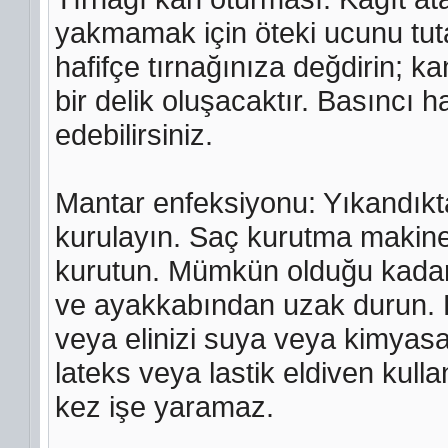
yakmamak için öteki ucunu tut
hafifçe tırnağınıza değdirin; k
bir delik oluşacaktır. Basıncı ha
edebilirsiniz.
Mantar enfeksiyonu: Yıkandıkta
kurulayın. Saç kurutma makines
kurutun. Mümkün olduğu kadar 
ve ayakkabından uzak durun. B
veya elinizi suya veya kimyas
lateks veya lastik eldiven kulla
kez işe yaramaz.