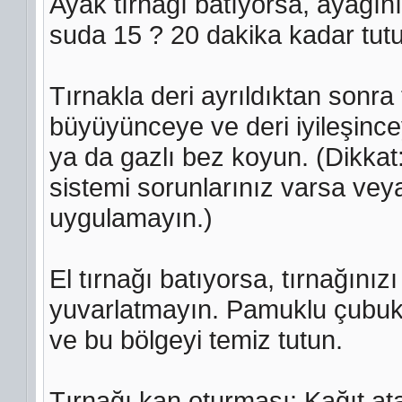
Ayak tırnağı batıyorsa, ayağınız
suda 15 ? 20 dakika kadar tut
Tırnakla deri ayrıldıktan sonra 
büyüyünceye ve deri iyileşinc
ya da gazlı bez koyun. (Dikkat
sistemi sorunlarınız varsa vey
uygulamayın.)
El tırnağı batıyorsa, tırnağını
yuvarlatmayın. Pamuklu çubukl
ve bu bölgeyi temiz tutun.
Tırnağı kan oturması: Kağıt ata