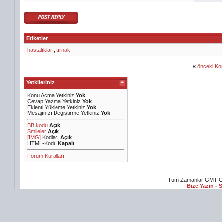
Etiketler
hastalıkları
,
tırnak
«
önceki Ko
Yetkileriniz
Konu Acma Yetkiniz
Yok
Cevap Yazma Yetkiniz
Yok
Eklenti Yükleme Yetkiniz
Yok
Mesajınızı Değiştirme Yetkiniz
Yok
BB kodu
Açık
Smileler
Açık
[IMG]
Kodları
Açık
HTML-Kodu
Kapalı
Forum Kuralları
Tüm Zamanlar GMT Ol
Bize Yazin
-
S
m izle
Sex Hikayeleri
Online Dizi izle
Yeşilçam Filmleri
Erotik Filmler
Yabancı d