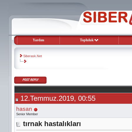
Yardım
Topluluk
Siberask.Net
evooli
gaziantep
escort
gaziantep
escort
12.Temmuz.2019, 00:55
hasan
Senior Member
tırnak hastalıkları