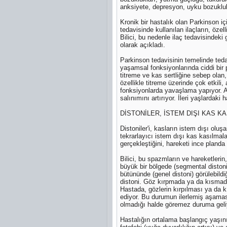
anksiyete, depresyon, uyku bozuklukla
Kronik bir hastalık olan Parkinson i
tedavisinde kullanılan ilaçların, öze
Bilici, bu nedenle ilaç tedavisindek
olarak açıkladı.
Parkinson tedavisinin temelinde tedav
yaşamsal fonksiyonlarında ciddi bir 
titreme ve kas sertliğine sebep olan,
özellikle titreme üzerinde çok etkil
fonksiyonlarda yavaşlama yapıyor. A
salınımını artırıyor. İleri yaşlarda
DİSTONİLER, İSTEM DIŞI KAS K
Distoniler'i, kasların istem dışı oluş
tekrarlayıcı istem dışı kas kasılmala
gerçekleştiğini, hareketi ince planda
Bilici, bu spazmların ve hareketlerin
büyük bir bölgede (segmental distoni
bütününde (genel distoni) görülebildi
distoni. Göz kırpmada ya da kısmada
Hastada, gözlerin kırpılması ya da 
ediyor. Bu durumun ilerlemiş aşamas
olmadığı halde göremez duruma geli
Hastalığın ortalama başlangıç yaşını