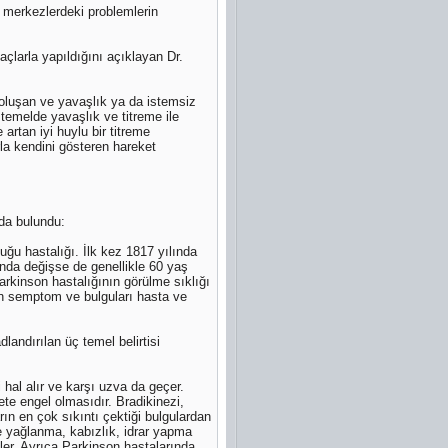
 merkezlerdeki problemlerin
açlarla yapıldığını açıklayan Dr.
k oluşan ve yavaşlık ya da istemsiz
 temelde yavaşlık ve titreme ile
artan iyi huylu bir titreme
la kendini gösteren hareket
rda bulundu:
ğu hastalığı. İlk kez 1817 yılında
ında değişse de genellikle 60 yaş
arkinson hastalığının görülme sıklığı
çin semptom ve bulguları hasta ve
dlandırılan üç temel belirtisi
 hal alır ve karşı uzva da geçer.
ete engel olmasıdır. Bradikinezi,
rın en çok sıkıntı çektiği bulgulardan
e yağlanma, kabızlık, idrar yapma
etler. Ayrıca Parkinson hastalarında