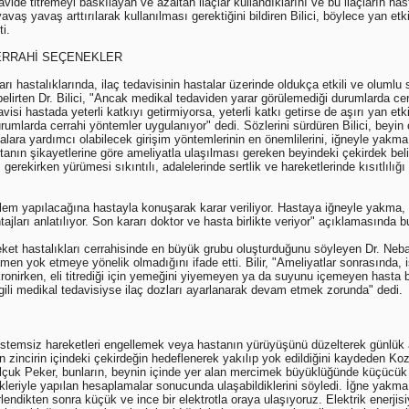
vide titremeyi baskılayan ve azaltan ilaçlar kullandıklarını ve bu ilaçların hast
avaş yavaş arttırılarak kullanılması gerektiğini bildiren Bilici, böylece yan etk
i.
ERRAHİ SEÇENEKLER
arı hastalıklarında, ilaç tedavisinin hastalar üzerinde oldukça etkili ve olumlu 
elirten Dr. Bilici, "Ancak medikal tedaviden yarar görülemediği durumlarda ce
avisi hastada yeterli katkıyı getirmiyorsa, yeterli katkı getirse de aşırı yan et
umlarda cerrahi yöntemler uygulanıyor" dedi. Sözlerini sürdüren Bilici, beyin 
alara yardımcı olabilecek girişim yöntemlerinin en önemlilerini, iğneyle yakm
astanın şikayetlerine göre ameliyatla ulaşılması gereken beyindeki çekirdek bel
erekirken yürümesi sıkıntılı, adalelerinde sertlik ve hareketlerinde kısıtlılığ
lem yapılacağına hastayla konuşarak karar veriliyor. Hastaya iğneyle yakma
ajları anlatılıyor. Son kararı doktor ve hasta birlikte veriyor" açıklamasında b
eket hastalıkları cerrahisinde en büyük grubu oluşturduğunu söyleyen Dr. Nebah
men yok etmeye yönelik olmadığını ifade etti. Bilir, "Ameliyatlar sonrasında, 
nirken, eli titrediği için yemeğini yiyemeyen ya da suyunu içemeyen hasta bun
gili medikal tedavisiyse ilaç dozları ayarlanarak devam etmek zorunda" dedi.
temsiz hareketleri engellemek veya hastanın yürüyüşünü düzelterek günlük akt
n zincirin içindeki çekirdeğin hedeflenerek yakılıp yok edildiğini kaydeden 
lçuk Peker, bunların, beynin içinde yer alan mercimek büyüklüğünde küçücük 
knikleriyle yapılan hesaplamalar sonucunda ulaşabildiklerini söyledi. İğne yakm
lendikten sonra küçük ve ince bir elektrotla oraya ulaşıyoruz. Elektrik enerjisi