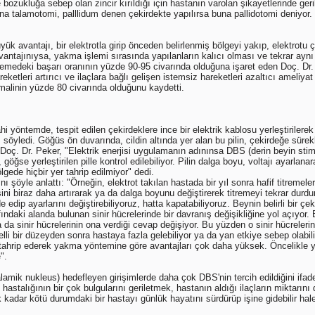
 bozukluğa sebep olan zincir kırıldığı için hastanın varolan şikayetlerinde ge
a talamotomi, palllidum denen çekirdekte yapılırsa buna pallidotomi deniyor. H
ük avantajı, bir elektrotla girip önceden belirlenmiş bölgeyi yakıp, elektrotu ç
ntajınıysa, yakma işlemi sırasında yapılanların kalıcı olması ve tekrar aynı 
tremedeki başarı oranının yüzde 90-95 civarında olduğuna işaret eden Doç. Dr.
etleri artırıcı ve ilaçlara bağlı gelişen istemsiz hareketleri azaltıcı ameliyat
imalinin yüzde 80 civarında olduğunu kaydetti.
i yöntemde, tespit edilen çekirdeklere ince bir elektrik kablosu yerleştiriler
 söyledi. Göğüs ön duvarında, cildin altında yer alan bu pilin, çekirdeğe sürek
ten Doç. Dr. Peker, "Elektrik enerjisi uygulamanın adınınsa DBS (derin beyin s
 göğse yerleştirilen pille kontrol edilebiliyor. Pilin dalga boyu, voltajı ayarlanar
ölgede hiçbir yer tahrip edilmiyor" dedi.
ı şöyle anlattı: "Örneğin, elektrot takılan hastada bir yıl sonra hafif titremeler
sini biraz daha artırarak ya da dalga boyunu değiştirerek titremeyi tekrar durd
edip ayarlarını değiştirebiliyoruz, hatta kapatabiliyoruz. Beynin belirli bir çeki
rafındaki alanda bulunan sinir hücrelerinde bir davranış değişikliğine yol açıyor
a sinir hücrelerinin ona verdiği cevap değişiyor. Bu yüzden o sinir hücreleri
elli bir düzeyden sonra hastaya fazla gelebiliyor ya da yan etkiye sebep olab
, tahrip ederek yakma yöntemine göre avantajları çok daha yüksek. Öncelikle y
".
lamik nukleus) hedefleyen girişimlerde daha çok DBS'nin tercih edildiğini ifad
stalığının bir çok bulgularını geriletmek, hastanın aldığı ilaçların miktarın
adar kötü durumdaki bir hastayı günlük hayatını sürdürüp işine gidebilir ha