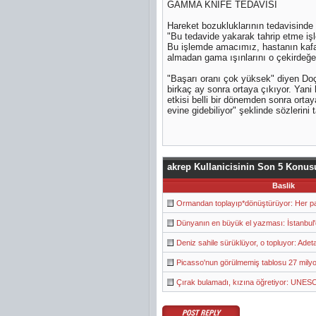
GAMMA KNİFE TEDAVİSİ
Hareket bozukluklarının tedavisinde
"Bu tedavide yakarak tahrip etme işl
Bu işlemde amacımız, hastanın kafa
almadan gama ışınlarını o çekirdeğ
"Başarı oranı çok yüksek" diyen Doç.
birkaç ay sonra ortaya çıkıyor. Yani
etkisi belli bir dönemden sonra or
evine gidebiliyor" şeklinde sözlerini
akrep Kullanicisinin Son 5 Konus
Baslik
Ormandan toplayıp*dönüştürüyor: Her pa
Dünyanın en büyük el yazması: İstanbul'
Deniz sahile sürüklüyor, o topluyor: Adeta 
Picasso'nun görülmemiş tablosu 27 milyo
Çırak bulamadı, kızına öğretiyor: UNESCO