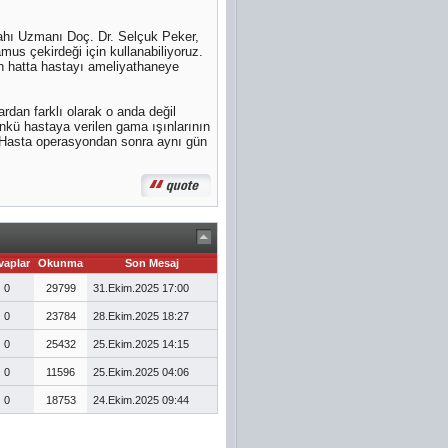
rahı Uzmanı Doç. Dr. Selçuk Peker,
mus çekirdeği için kullanabiliyoruz.
n hatta hastayı ameliyathaneye
rdan farklı olarak o anda değil
ünkü hastaya verilen gama ışınlarının
. Hasta operasyondan sonra aynı gün
vaplar
Okunma
Son Mesaj
0
29799
31.Ekim.2025
17:00
0
23784
28.Ekim.2025
18:27
0
25432
25.Ekim.2025
14:15
0
11596
25.Ekim.2025
04:06
0
18753
24.Ekim.2025
09:44