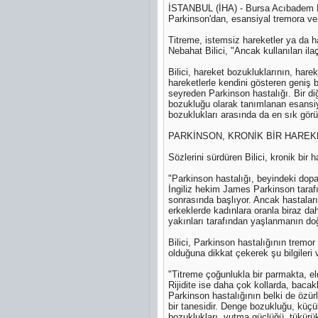
İSTANBUL (İHA) - Bursa Acıbadem Has
Parkinson'dan, esansiyal tremora ve 
Titreme, istemsiz hareketler ya da ha
Nebahat Bilici, "Ancak kullanılan ila
Bilici, hareket bozukluklarının, hare
hareketlerle kendini gösteren geniş b
seyreden Parkinson hastalığı. Bir diğ
bozukluğu olarak tanımlanan esansiye
bozuklukları arasında da en sık görü
PARKİNSON, KRONİK BİR HAREK
Sözlerini sürdüren Bilici, kronik bir
"Parkinson hastalığı, beyindeki dop
İngiliz hekim James Parkinson tarafı
sonrasında başlıyor. Ancak hastaları
erkeklerde kadınlara oranla biraz da
yakınları tarafından yaşlanmanın doğal
Bilici, Parkinson hastalığının tremor 
olduğuna dikkat çekerek şu bilgileri 
"Titreme çoğunlukla bir parmakta, eld
Rijidite ise daha çok kollarda, baca
Parkinson hastalığının belki de özürl
bir tanesidir. Denge bozukluğu, küç
bozuklukları, yutma güçlüğü, tükürük s