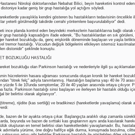
tanesi Nöroloji doktorlarından Nebahat Bilici, beyin hareketini kontrol eden
distoniye kadar geniş bir grup hastalığa yol açtığını söyledi.
reketlerde yavaşlıkla kendini gösteren bu hastalıkların tedavisinin öncelikle il
çlar yeterli görülmediği takdirde cerrahi yöntemlere başvurulabiliyor" dedi.
keti ince planda kontrol eden beyindeki merkezlerin hastalıklarına bağlı olara
ir grup hastalığı kapsadığını ifade ederek, "Bu hastalıklardan en sık görüleni,
er hareket bozukluğu da, genç erişkinlik döneminde başlayan ve yaşla birlikte 
l tremor hastalığı. Vücudun değişik bölgelerini etkileyen istemsiz kasılmalar
len distonidir" şeklinde konuştu.
ET BOZUKLUĞU HASTALIĞI
 hareket bozukluğu olan Parkinson hastalığı ve nedenleriyle ilgili şu açıklamala
amin hücrelerinin hasara uğraması sonucunda oluşan kronik bir hareket bozuklu
ndan "titrek felç" adıyla tanımlanmış. Hastalığın başlama yaşı 40 ile 70 aras
n yüzde 5 ile 10'unda semptomlar, 20 ile 40 yaşları arasında ortaya çıkıyor. P
ha fazla. Parkinson hastalığı sinsi başlayan ve ilerleyen bir hastalık olduğu i
 bir belirtisi olarak algılanıyor".
(titreme), rijidite (kas sertliği) ve bradikinezi (hareketlerde yavaşlama) olarak a
verdi:
e, bazen de bir ayakta ortaya çıkar. Başlangıçta aralıklı olup zamanla sürekli
klarda, boyunda ve bazen de sırttaki kas gruplarının aynı anda kasılarak harek
ülük oluşturan en temel belirtisi olan hareketlerdeki yavaşlamadır. Bu, hastala
ük adımlarla yürüme, öne doğru hafifçe eğik durma, konuşmada bozulma, ciltt
algısının artışı gibi belirtiler Parkinson hastalığı ile görülebilen diğer şikay