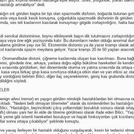
ve aşırı göz kırpma refleksi hastalığa eşlik ediyor. Stres, yorgunluk, yukarı bak
stalığı artırabiliyor" dedi.
alığın sık görülen başka bir tipi olan spazmodik disfonin, boğazda bulunan gırtl
ık sesle veya kesik kesik konuşma, çoğunlukla spazmodik disfoninin ilk görülen
mda, ses teli kaslarının kasılarak konuşmayı gitgide zorlaştırdığını, hatta baz
eşidi servikal distonininse, boynu etkileyerek başın dik tutulmasını zorlaştırdığ
ya veya öne eğik pozisyonda kalır. Bu durumların neden olduğu anormal duruşl
rtalama görülme yaşı ise 50. Ekstremite distonisi ya da yazar krampı olarak adla
l kaslarında spazm meydana geliyor. Yazar krampı 20 ile 50 yaşları arasında
ıyor. Oromandibular distoni, çiğneme kaslarında oluşan kas kasılması. Buna ba
nisi, gövdede öne, arkaya, yanlara doğru eğilip bükülme hareketleri ile kend
sırasında görülürken, ileri dönemlerde oturma ve yatma sırasında da ortaya çı
 kasa veya birkaç grup kasa sınırlıysa oldukça etkin olan ve yan etkisi az olan
 sürdüğünü belirten Bilici, diğer ilaç seçeneklerinin, geniş kas grubunda disto
ildiğini söyledi.
ELER
benign ailevi tremor) en yaygın görülen nörolojik hastalıklardan biri olmasına
açıkladı. "Nedeni belli olmayan titremeler" olarak da isimlendirilen bu hastalığ
ilici, "Hastalığın, beyincikteki çıkış yollarındaki bozukluk sonucu olarak orta
araflı) olması yani her iki elde de titreme görülmesi olarak ifade eden Bilici, "Yaş
eme gibi istemli hareketleri bozuluyor ve hayati fonksiyonları çok kısıtlanıy
lar sonra ortaya çıkabiliyor" şeklinde konuştu.
i ve yavaş ilerleyen bir hastalık olduğunu vurgulayarak, kesin bir tedavisi olma