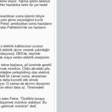
rileme oluyor. Yakma işlemi talamus
er hastalıkta farklı bir yer hedef
ıkardıktan sonra işlemin bitiyor
yere girme seçeneğinin kısıtlı
 Peker, ameliyattan sonra hastaların
 olan Pallidotomi'de ise hastanın
ek o elektrik kablosunun ucunun
li elektrik akımı vererek çekirdeğin
timülasyonu). DBS'de, beyinde
ak oraya verilen elektrik enerjisinin
 tekrar başlarsa, pil üzerinde gerekli
urmak mümkün. Cildin altındaki pile,
rdeğine yerleştirilmiş olan elektrot,
. Belli bir zaman sonra, akaraması
ne daha kuvvetli etki etmek
iliyor. O zaman da akımın düzeyinin
an etkisi daha az. Titremedeki
e eden Peker, "Özellikle buraya
ı düşürmek mümkün olabiliyor. Bu
le getirmek mümkün" dedi.