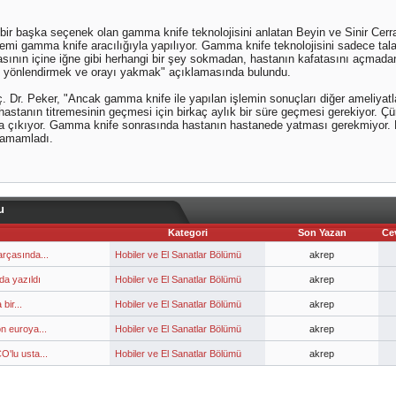
 bir başka seçenek olan gamma knife teknolojisini anlatan Beyin ve Sinir Cer
emi gamma knife aracılığıyla yapılıyor. Gamma knife teknolojisini sadece tala
sının içine iğne gibi herhangi bir şey sokmadan, hastanın kafatasını açmada
e yönlendirmek ve orayı yakmak" açıklamasında bulundu.
 Dr. Peker, "Ancak gamma knife ile yapılan işlemin sonuçları diğer ameliyatla
 hastanın titremesinin geçmesi için birkaç aylık bir süre geçmesi gerekiyor. Ç
taya çıkıyor. Gamma knife sonrasında hastanın hastanede yatması gerekmiyor
 tamamladı.
u
Kategori
Son Yazan
Ce
rçasında...
Hobiler ve El Sanatlar Bölümü
akrep
da yazıldı
Hobiler ve El Sanatlar Bölümü
akrep
bir...
Hobiler ve El Sanatlar Bölümü
akrep
n euroya...
Hobiler ve El Sanatlar Bölümü
akrep
'lu usta...
Hobiler ve El Sanatlar Bölümü
akrep