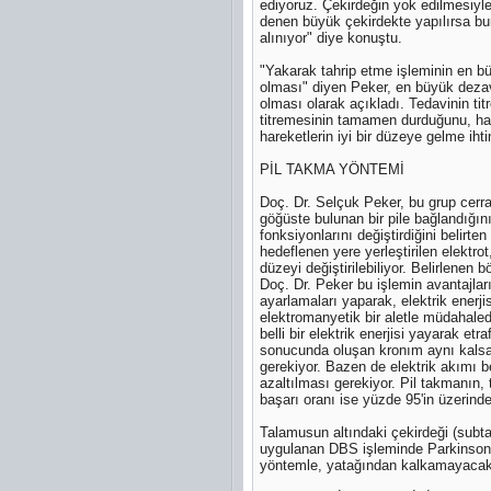
ediyoruz. Çekirdeğin yok edilmesiyle
denen büyük çekirdekte yapılırsa bun
alınıyor" diye konuştu.
"Yakarak tahrip etme işleminin en büy
olması" diyen Peker, en büyük dezava
olması olarak açıkladı. Tedavinin ti
titremesinin tamamen durduğunu, harek
hareketlerin iyi bir düzeye gelme iht
PİL TAKMA YÖNTEMİ
Doç. Dr. Selçuk Peker, bu grup cerrah
göğüste bulunan bir pile bağlandığını
fonksiyonlarını değiştirdiğini belir
hedeflenen yere yerleştirilen elektrot,
düzeyi değiştirilebiliyor. Belirlenen b
Doç. Dr. Peker bu işlemin avantajların
ayarlamaları yaparak, elektrik enerji
elektromanyetik bir aletle müdahalede 
belli bir elektrik enerjisi yayarak et
sonucunda oluşan kronım aynı kalsa d
gerekiyor. Bazen de elektrik akımı b
azaltılması gerekiyor. Pil takmanın
başarı oranı ise yüzde 95'in üzerinde
Talamusun altındaki çekirdeği (subta
uygulanan DBS işleminde Parkinson ha
yöntemle, yatağından kalkamayacak k