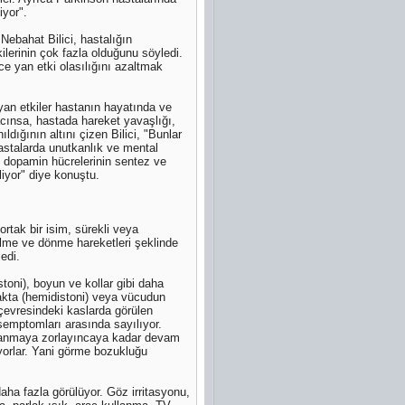
iyor".
Nebahat Bilici, hastalığın
kilerinin çok fazla olduğunu söyledi.
ce yan etki olasılığını azaltmak
 yan etkiler hastanın hayatında ve
acınsa, hastada hareket yavaşlığı,
dığının altını çizen Bilici, "Bunlar
hastalarda unutkanlık ve mental
i dopamin hücrelerinin sentez ve
liyor" diye konuştu.
ortak bir isim, sürekli veya
ükülme ve dönme hareketleri şeklinde
edi.
stoni), boyun ve kollar gibi daha
cakta (hemidistoni) veya vücudun
z çevresindeki kaslarda görülen
emptomları arasında sayılıyor.
kapanmaya zorlayıncaya kadar devam
yorlar. Yani görme bozukluğu
aha fazla görülüyor. Göz irritasyonu,