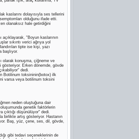
ma, parlak ışık, araç kullanma, TV
ak kaslarını dolayısıyla ses tellerini
 semptomları olduğunu ifade etti.
en olanaksız hale getirdiğini
ını açıklayarak, "Boyun kaslarının
ar sıkıntı verici ağrıya yol
ndırılan tipte ise kişi, yazı
 başlıyor.
ğlı olarak konuşma, çiğneme ve
ini gösteriyor. Erken dönemde, gövde
kabiliyor" dedi.
 Botilinum toksininin(botox) ilk
ni varsa veya botilinum toksini
 rağmen neden oluştuğuna dair
ın oluşumunda genetik faktörlerin
ya çıktığı düşünülüyor" dedi.
la birlikte artış gösteriyor. Hastanın
or. Baş, yüz, çene, ses, dil, gövde,
dığı gibi tedavi seçeneklerinin de