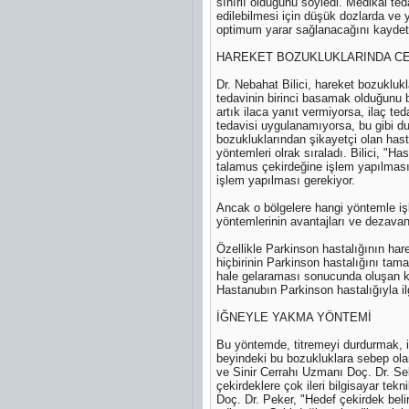
sınırlı olduğunu söyledi. Medikal teda
edilebilmesi için düşük dozlarda ve y
optimum yarar sağlanacağını kaydett
HAREKET BOZUKLUKLARINDA C
Dr. Nebahat Bilici, hareket bozuklukl
tedavinin birinci basamak olduğunu b
artık ilaca yanıt vermiyorsa, ilaç ted
tedavisi uygulanamıyorsa, bu gibi dur
bozukluklarından şikayetçi olan hast
yöntemleri olrak sıraladı. Bilici, "H
talamus çekirdeğine işlem yapılması g
işlem yapılması gerekiyor.
Ancak o bölgelere hangi yöntemle iş
yöntemlerinin avantajları ve dezavant
Özellikle Parkinson hastalığının har
hiçbirinin Parkinson hastalığını tama
hale gelaraması sonucunda oluşan kro
Hastanubın Parkinson hastalığıyla il
İĞNEYLE YAKMA YÖNTEMİ
Bu yöntemde, titremeyi durdurmak, is
beyindeki bu bozukluklara sebep ola
ve Sinir Cerrahı Uzmanı Doç. Dr. Se
çekirdeklere çok ileri bilgisayar te
Doç. Dr. Peker, "Hedef çekirdek belir