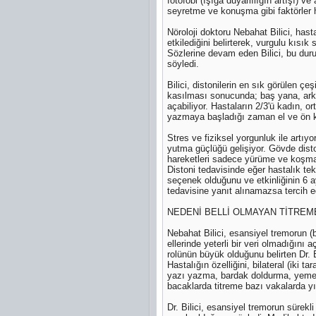
fotofobi (ışığa duyarlılığın artışı) 
seyretme ve konuşma gibi faktörler ha
Nöroloji doktoru Nebahat Bilici, hast
etkilediğini belirterek, vurgulu kıs
Sözlerine devam eden Bilici, bu duru
söyledi.
Bilici, distonilerin en sık görülen ç
kasılması sonucunda; baş yana, arka
açabiliyor. Hastaların 2/3'ü kadın, o
yazmaya başladığı zaman el ve ön ko
Stres ve fiziksel yorgunluk ile art
yutma güçlüğü gelişiyor. Gövde disto
hareketleri sadece yürüme ve koşma 
Distoni tedavisinde eğer hastalık tek
seçenek olduğunu ve etkinliğinin 6 ay
tedavisine yanıt alınamazsa tercih ed
NEDENİ BELLİ OLMAYAN TİTREM
Nebahat Bilici, esansiyel tremorun (
ellerinde yeterli bir veri olmadığını 
rolünün büyük olduğunu belirten Dr. B
Hastalığın özelliğini, bilateral (iki t
yazı yazma, bardak doldurma, yemek y
bacaklarda titreme bazı vakalarda yıl
Dr. Bilici, esansiyel tremorun sürekl