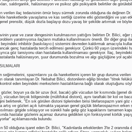
rı, saldırganlık, halüsinasyon ve psikoz gibi psikiyatrik belirtiler de görülebil
çin verilen ilaç tedavisinin ömür boyu sürmek zorunda olduğuna da değinen Dr. 
llikle hareketlerde yavaşlama ve kas sertliği üzerine etki gösterdiğini ve yan et
i genel prensibi, düşük dozla başlayıp dozu yavaş bir şekilde artırmak ve böyle
inin yarar ve zarar dengesinin kurulmasının yattığını belirten Dr. Bilici, eğer
problem yaratmıyorsa ilaçların mutlaka kullanılmasını önerdi. Bir diğer grup il
 beyindeki inhibitör (baskılayıcı) sistemini devreden kaldırmak amacıyla kullanıl
i, ancak genç hastalarda tercih edilmesi gerekiyor. Çünkü 60 yaşın üzerindeki 
yrıca göz tansiyonu olan hastalarda kullanılmaması gerekiyor. İlaç, beyindek
ki hastalarda halüsinasyon, şuur durumunda bozulma ve algı güçlüğüne yol açabi
ASILMALARI
an seğirmelerini, spazmlarını ya da hareketlerini içeren bir grup duruma verilen 
rı olarak tanımlayan Dr. Nebahat Bilici, distonilerin eğilip blından "titrek fel
 kontrol eden beyindeki merkezlerin hastalıklarına bağlı olarak oluştuğunu söyl
, gözler, boyun ya da bir uzuv (kol, bacak) gibi vücudun bir kısmında (genel di
), vücudun birçok bölgesinde (mültifokal distoni), aynı taraftaki bir kol ve ba
ğini belirterek, "En sık görülen distoni tiplerinden birisi blefarospazm yani gö
 artış ve gözleri açık tutmakta yaşanan genel güçlük blefarospazmın erken s
kısılması gitgide sıklaşıyor ve sürekli hale gelip göz kapaklarını tamamen 
ında hastalar gözlerini açamaz duruma geldikleri için fonksiyonel körlük yaşı
yorlar" açıklamasında bulundu.
n 50 olduğuna işaret eden Dr. Bilici, "Kadınlarda erkeklerden 3'te 2 oranında d