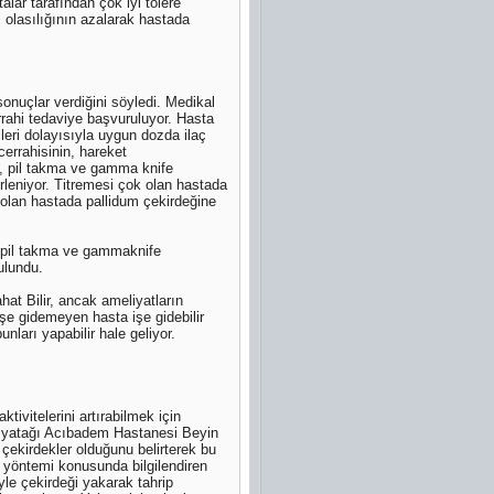
alar tarafından çok iyi tolere
i olasılığının azalarak hastada
sonuçlar verdiğini söyledi. Medikal
rrahi tedaviye başvuruluyor. Hasta
kileri dolayısıyla uygun dozda ilaç
cerrahisinin, hareket
a, pil takma ve gamma knife
irleniyor. Titremesi çok olan hastada
ı olan hastada pallidum çekirdeğine
, pil takma ve gammaknife
ulundu.
at Bilir, ancak ameliyatların
işe gidemeyen hasta işe gidebilir
ları yapabilir hale geliyor.
ivitelerini artırabilmek için
Kozyatağı Acıbadem Hastanesi Beyin
çekirdekler olduğunu belirterek bu
a yöntemi konusunda bilgilendiren
yle çekirdeği yakarak tahrip