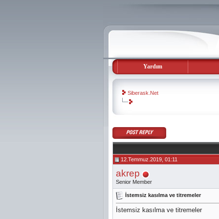
Yardım
Siberask.Net
evooli
gaziantep
escort
gaziantep
escort
12.Temmuz.2019, 01:11
akrep
Senior Member
İstemsiz kasılma ve titremeler
İstemsiz kasılma ve titremeler