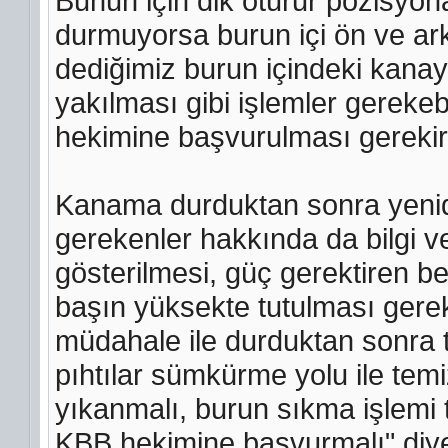
Bunun için dik oturur pozisyona
durmuyorsa burun içi ön ve a
dediğimiz burun içindeki kanay
yakılması gibi işlemler gereke
hekimine başvurulması gerekir
Kanama durduktan sonra yenid
gerekenler hakkında da bilgi
gösterilmesi, güç gerektiren b
başın yüksekte tutulması gerekt
müdahale ile durduktan sonra 
pıhtılar sümkürme yolu ile temi
yıkanmalı, burun sıkma işlemi
KBB hekimine başvurmalı" diy