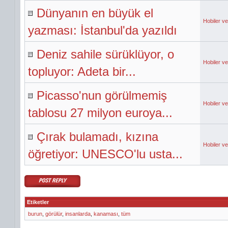
Dünyanın en büyük el
Hobiler v
yazması: İstanbul'da yazıldı
Deniz sahile sürüklüyor, o
Hobiler v
topluyor: Adeta bir...
Picasso'nun görülmemiş
Hobiler v
tablosu 27 milyon euroya...
Çırak bulamadı, kızına
Hobiler v
öğretiyor: UNESCO'lu usta...
Etiketler
burun
,
görülür
,
insanlarda
,
kanaması
,
tüm