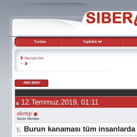
Yardım
Topluluk
Siberask.Net
evooli
gaziantep
escort
gaziantep
escort
12.Temmuz.2019, 01:11
akrep
Senior Member
Burun kanaması tüm insanlarda 