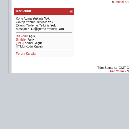
«
önceki Ko
Yetkileriniz
Konu Acma Yetkiniz
Yok
Cevap Yazma Yetkiniz
Yok
Eklenti Yükleme Yetkiniz
Yok
Mesajınızı Değiştirme Yetkiniz
Yok
BB kodu
Açık
Smileler
Açık
[IMG]
Kodları
Açık
HTML-Kodu
Kapalı
Forum Kuralları
Tüm Zamanlar GMT Ol
Bize Yazin
-
S
Flim izle
Sex Hikayeleri
Online Dizi izle
Yeşilçam Filmleri
Erotik Filmler
Yabanc